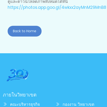
ดูและดาวน์โหลดภาพทั้งหมดได้ที่นี่
https://photos.app.goo.gl/4wkxx2ayMnM29MnB8
Back to Home
ภายในวิทยาเขต
คณะบริหารธุรกิจ
กองงาน วิทยาเขต