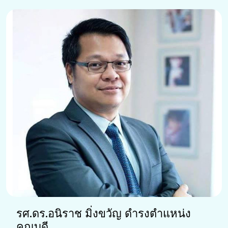
รศ.ดร.อนิราช มิ่งขวัญ ดำรงตำแหน่ง
คณบดี