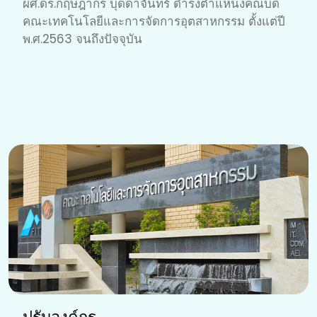
ผศ.ดร.กฤษฎากร บุดดาจันทร์ ดำรงตำแหน่งคณบดี
คณะเทคโนโลยีและการจัดการอุตสาหกรรม ตั้งแต่ปี
พ.ศ.2563 จนถึงปัจจุบัน